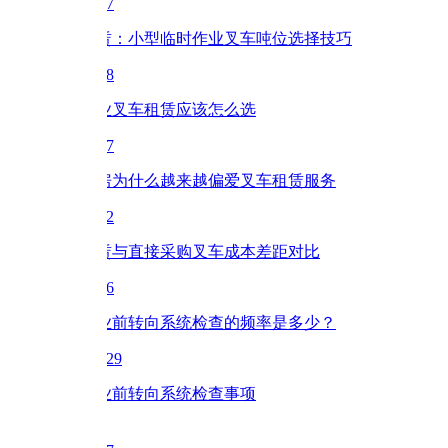
7
赁：小型临时作业叉车吨位选择技巧
8
业叉车租赁应该怎么选
7
房为什么越来越偏爱叉车租赁服务
2
赁与直接采购叉车成本差距对比
6
业前转向系统检查的频率是多少？
-29
业前转向系统检查事项