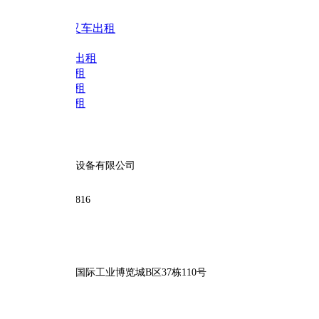
吨叉车出租
出租
租
租
租
设备有限公司
816
际工业博览城B区37栋110号