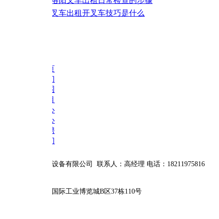
洛阳叉车出租日常检查的步骤
叉车出租开叉车技巧是什么
页
们
围
目
心
心
聘
们
设备有限公司 联系人：高经理
电话：18211975816
际工业博览城B区37栋110号