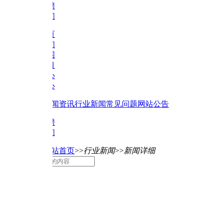
聘
们
页
们
围
目
心
心
闻资讯
行业新闻
常见问题
网站公告
聘
们
站首页
>>
行业新闻
>>
新闻详细