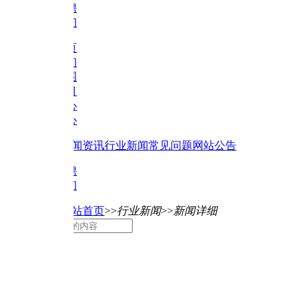
聘
们
页
们
围
目
心
心
闻资讯
行业新闻
常见问题
网站公告
聘
们
站首页
>>
行业新闻
>>
新闻详细