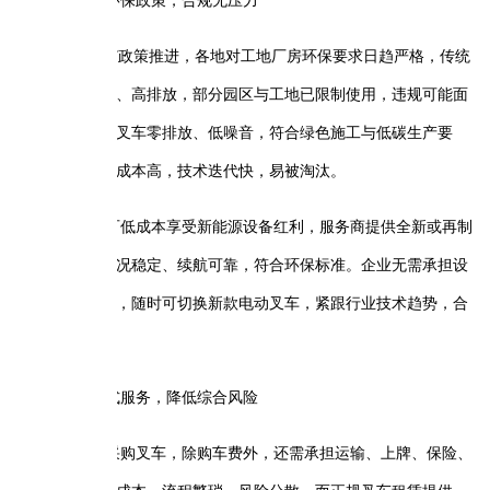
环保政策，合规无压力
碳”政策推进，各地对工地厂房环保要求日趋严格，传统
、高排放，部分园区与工地已限制使用，违规可能面
叉车零排放、低噪音，符合绿色施工与低碳生产要
成本高，技术迭代快，易被淘汰。
可低成本享受新能源设备红利，服务商提供全新或再制
况稳定、续航可靠，符合环保标准。企业无需承担设
，随时可切换新款电动叉车，紧跟行业技术趋势，合
式服务，降低综合风险
采购叉车，除购车费外，还需承担运输、上牌、保险、