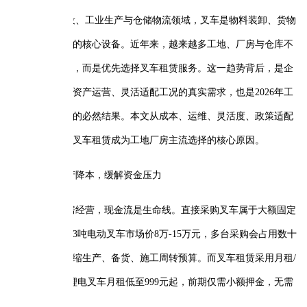
设、工业生产与仓储物流领域，叉车是物料装卸、货物
的核心设备。近年来，越来越多工地、厂房与仓库不
，而是优先选择叉车租赁服务。这一趋势背后，是企
资产运营、灵活适配工况的真实需求，也是2026年工
的必然结果。本文从成本、运维、灵活度、政策适配
叉车租赁成为工地厂房主流选择的核心原因。
产降本，缓解资金压力
房经营，现金流是生命线。直接采购叉车属于大额固定
3吨电动叉车市场价8万-15万元，多台采购会占用数十
缩生产、备货、施工周转预算。而叉车租赁采用月租/
锂电叉车月租低至999元起，前期仅需小额押金，无需