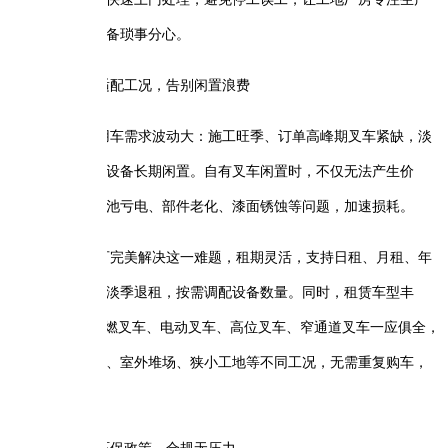
备琐事分心。
适配工况，告别闲置浪费
用车需求波动大：施工旺季、订单高峰期叉车紧缺，淡
设备长期闲置。自有叉车闲置时，不仅无法产生价
池亏电、部件老化、漆面锈蚀等问题，加速损耗。
可完美解决这一难题，租期灵活，支持日租、月租、年
淡季退租，按需调配设备数量。同时，租赁车型丰
吨内燃叉车、电动叉车、高位叉车、窄通道叉车一应俱全，
、室外堆场、狭小工地等不同工况，无需重复购车，