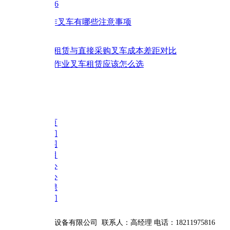
6
作叉车有哪些注意事项
租赁与直接采购叉车成本差距对比
作业叉车租赁应该怎么选
页
们
围
目
心
心
聘
们
设备有限公司 联系人：高经理
电话：18211975816