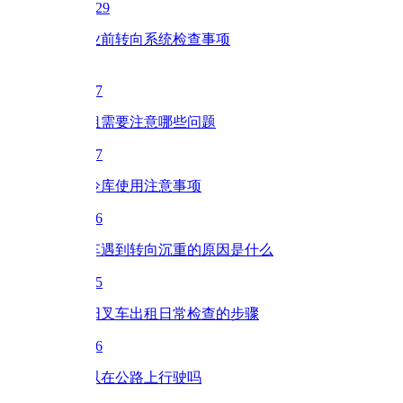
-29
业前转向系统检查事项
7
租需要注意哪些问题
7
冷库使用注意事项
6
车遇到转向沉重的原因是什么
5
阳叉车出租日常检查的步骤
6
以在公路上行驶吗