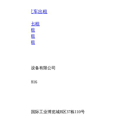
吨叉车出租
出租
租
租
租
设备有限公司
816
际工业博览城B区37栋110号