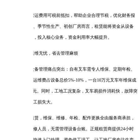
营运费用可税前抵扣，帮助企业合理节税，优化财务报
、季节性生产、初创厂房而言，租赁能将资金从设备
，投入核心业务，资金利用率大幅提升。
运维无忧，省去管理麻烦
设备管理痛点突出：自有叉车需专人维保、定期年检、
运维费占设备总价5%-10%，一台10万元叉车年维保成
0000元。同时，工地工况复杂，叉车易损件消耗快，故障突
工损失大。
租赁，维保、维修、年检、配件更换全由服务商承担，
修人员，无需管理设备台账。正规租赁商提供24小时
快速上门处理，避免停工误工，让工地厂房专注生产