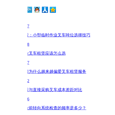
7
赁：小型临时作业叉车吨位选择技巧
8
业叉车租赁应该怎么选
7
房为什么越来越偏爱叉车租赁服务
2
赁与直接采购叉车成本差距对比
6
业前转向系统检查的频率是多少？